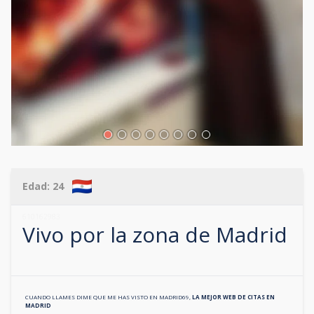
Edad:
24
610162983
Vivo por la zona de
Madrid
CUANDO LLAMES DIME QUE ME HAS VISTO EN
MADRID69
,
LA MEJOR WEB DE CITAS EN
MADRID